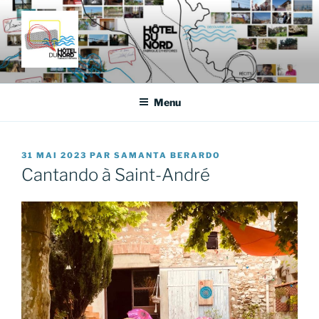
Aller
au
contenu
principal
HÔTEL DU NORD
Fabrique d'histoires
Menu
PUBLIÉ
31 MAI 2023
PAR
SAMANTA BERARDO
LE
Cantando à Saint-André