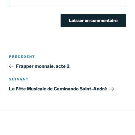
Navigation
Article
PRÉCÉDENT
de
précédent
Frapper monnaie, acte 2
l’article
Article
SUIVANT
suivant
La Fête Musicale de Caminando Saint-André