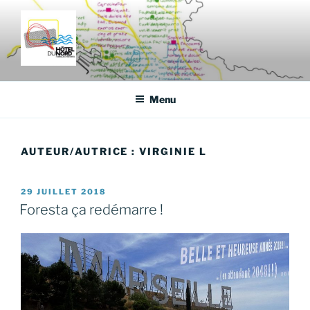
Aller
au
contenu
principal
HÔTEL DU NORD
Fabrique d'histoires
Menu
AUTEUR/AUTRICE : VIRGINIE L
PUBLIÉ
29 JUILLET 2018
LE
Foresta ça redémarre !