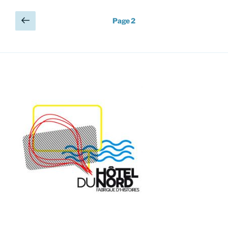
Pagination
Page
Page
2
précédente
des
publications