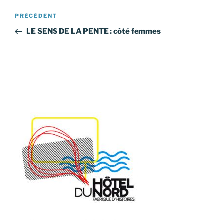
Navigation
Article
PRÉCÉDENT
de
précédent
LE SENS DE LA PENTE : côté femmes
l’article