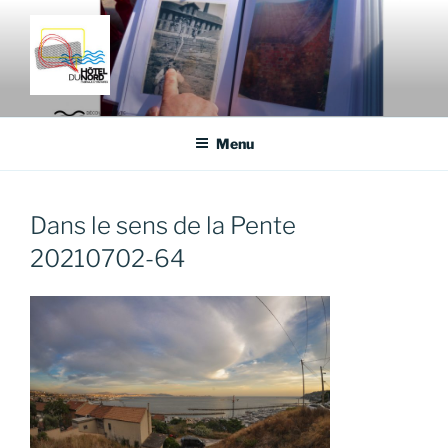
Aller
au
contenu
principal
HÔTEL DU NORD
Fabrique d'histoires
Menu
Dans le sens de la Pente
20210702-64