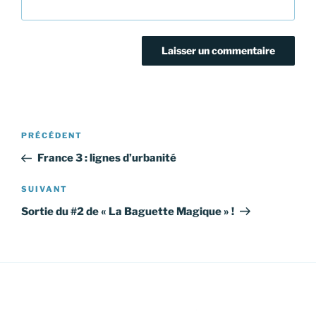
Navigation
Article
PRÉCÉDENT
de
précédent
France 3 : lignes d’urbanité
l’article
Article
SUIVANT
suivant
Sortie du #2 de « La Baguette Magique » !