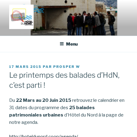
Aller
au
contenu
principal
HÔTEL DU NORD
Fabrique d'histoires
Menu
PUBLIÉ
17 MARS 2015
PAR
PROSPER W
LE
Le printemps des balades d’HdN,
c’est parti !
Du
22 Mars au 20 Juin 2015
retrouvez le calendrier en
31 dates du programme des
25 balades
patrimoniales urbaines
d’Hôtel du Nord à la page de
notre agenda.
http://hoteldunord.coop/agenda/