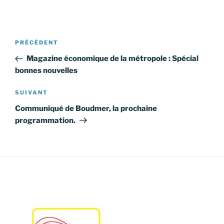
Navigation
Article
PRÉCÉDENT
de
précédent
Magazine économique de la métropole : Spécial
l’article
bonnes nouvelles
Article
SUIVANT
suivant
Communiqué de Boudmer, la prochaine
programmation.