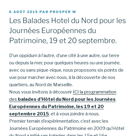
PUBLIÉ
6 AOÛT 2015
PAR
PROSPER W
LE
Les Balades Hotel du Nord pour les
Journées Européennes du
Patrimoine, 19 et 20 septembre.
D’un oppidum à l’autre, d’une cité à une autre, sur terre
ou depuis la mer, pour quelques heures ou une journée,
avec ou sans pique-nique, nous proposons six points de
vue pour marcher avec nous, à la découverte de nos
quartiers, au Nord de Marseille.
Nous vous invitons à découvrir
ICI la programmation
des
balades d’Hôtel du Nord pour les Journées
Européennes du Patrimoine, les 19 et 20
septembre 2015
, et à vous joindre à nous.
Premier terrain d’expérimentation, c’est avec les
Journées Européennes du Patrimoine en 2009 qu’Hôtel
du Nord a initié ses balades dans les 15e et 16e