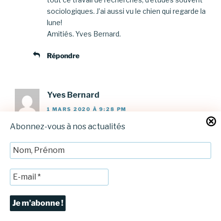
sociologiques. J’ai aussi vu le chien qui regarde la
lune!
Amitiés. Yves Bernard.
Répondre
Yves Bernard
1 MARS 2020 À 9:28 PM
Abonnez-vous à nos actualités
Désolé pour les fautes dans le texte précédent
que je n,ai pas pu corriger.
Répondre
Laisser un commentaire
Votre adresse e-mail ne sera pas publiée.
Les champs