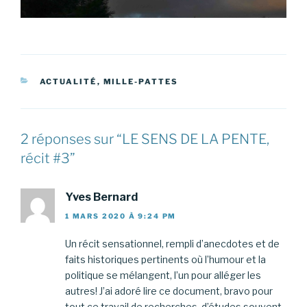
CATÉGORIES
ACTUALITÉ
,
MILLE-PATTES
2 réponses sur “LE SENS DE LA PENTE,
récit #3”
Yves Bernard
1 MARS 2020 À 9:24 PM
Un récit sensationnel, rempli d’anecdotes et de
faits historiques pertinents où l’humour et la
politique se mélangent, l’un pour alléger les
autres! J’ai adoré lire ce document, bravo pour
tout ce travail de recherches, d’études souvent