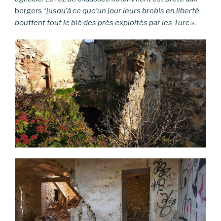
bergers “
jusqu’à ce que’un jour leurs brebis en liberté
bouffent tout le blé des prés exploités par les Turc »
.