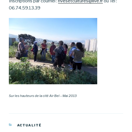
Inscriptions par courriel :
rivesetcultures@live.fr
ou Tel :
06.74.59.13.39
Sur les hauteurs de la cité Air Bel – Mai 2013
CATÉGORIES
ACTUALITÉ