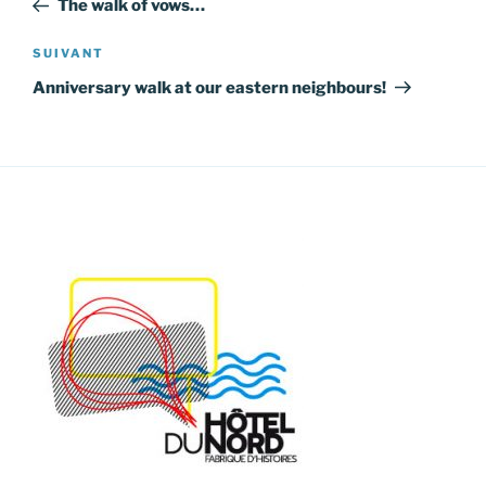
The walk of vows…
l’article
Article
SUIVANT
suivant
Anniversary walk at our eastern neighbours!