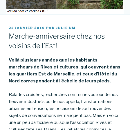
PUBLIÉ
21 JANVIER 2019
PAR
JULIE DM
LE
Marche-anniversaire chez nos
voisins de l’Est!
Voilà plusieurs années que les habitants
marcheurs de Rives et cultures, qui oeuvrent dans
les quartiers Est de Marseille, et ceux d’Hôtel du
Nord correspondent à l’échelle de leurs pieds.
Balades croisées, recherches communes autour de nos
fleuves industriels ou de nos oppida, transformations
urbaines en tension, les occasions de se trouver des
sujets de conversations ne manquent pas. Mais en voici
une un peu particulière puisque l’association Rives et
Cultures fête ses 10 ans. Les initiatives complices la