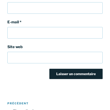
E-mail
*
Site web
Navigation
Article
PRÉCÉDENT
de
précédent